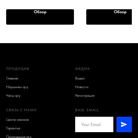
Обзор
Обзор
ПРОДУЦИЯ
МЕДИА
Главная
Видео
Наушники qcy
Новости
Часы qcy
Регистрация
СВЯЗЬ С НАМИ
ВАШ EMAIL
Центр заказов
Гарантия
Приложения qcy