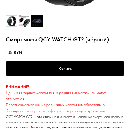
Смарт часы QCY WATCH GT2 (чёрный)
135
BYN
Купить
ВНИМАНИЕ!
Цены в интернет-магазине и в розничных магазинах могут
отличаться!
Перед самовывозом из розничных магазинов обязательно
ИЯ
бронируйте товар по телефону или через корзину заказов!
QCY WATCH GT2 — это стильные и многофункциональные смарт-часы, которые
идеально подойдут для активных людей, желающих контролировать своё здоровье
и быть на связи. Эти часы предлагают инновационные функции для мониторинга