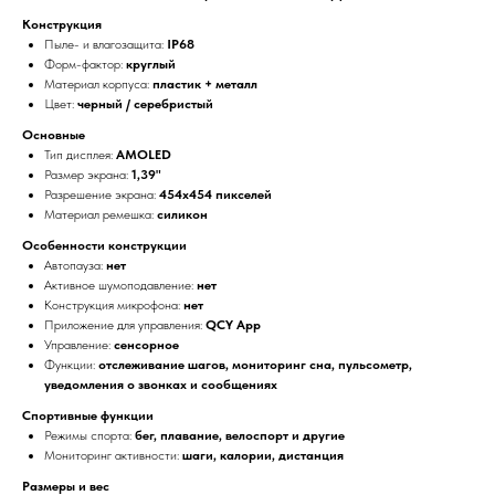
Конструкция
Пыле- и влагозащита:
IP68
Форм-фактор:
круглый
Материал корпуса:
пластик + металл
Цвет:
черный / серебристый
Основные
Тип дисплея:
AMOLED
Размер экрана:
1,39"
Разрешение экрана:
454x454 пикселей
Материал ремешка:
силикон
Особенности конструкции
Автопауза:
нет
Активное шумоподавление:
нет
Конструкция микрофона:
нет
Приложение для управления:
QCY App
Управление:
сенсорное
Функции:
отслеживание шагов, мониторинг сна, пульсометр,
уведомления о звонках и сообщениях
Спортивные функции
Режимы спорта:
бег, плавание, велоспорт и другие
Мониторинг активности:
шаги, калории, дистанция
Размеры и вес