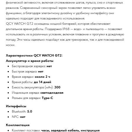
физической активности, включая отслеживание шагов, пульса, сна и спортивных
режимов. Современный сенсорный экран позволяет легко управлять всеми
функциями, а благодаря элегантному дизайну и удобному интерфейсу они
идеально подходят для повседневного использования.
QCY WATCH GT2 оснащены мощной батареей, которая обеспечивает
длительное время работы. Поддержка IP68 — водо- и пылезащита — позволяет
использовать их в различных условиях, включая плавание и прогулки в дождливую
погоду. Эти часы идеально подойдут как для тренировок, так и для повседневной
носки.
Характеристики QCY WATCH GT2:
Аккумулятор и время работы
Беспроводная зарядка:
нет
Быстрая зарядка:
нет
Время зарядки:
около 2 ч
Время работы:
до 14 дней
Емкость аккумулятора (мАч):
300
Индикация заряда:
светодиодная
Разъем для зарядки:
Type-C
Интерфейсы
Bluetooth:
5.0
NFC:
нет
Комплектация
Комплект поставки:
часы, зарядный кабель, инструкция