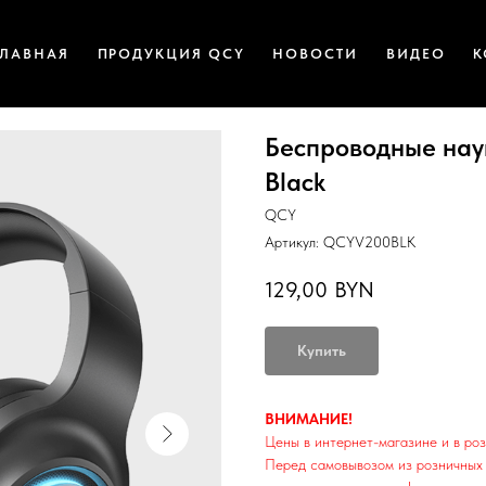
ГЛАВНАЯ
ПРОДУКЦИЯ QCY
НОВОСТИ
ВИДЕО
К
Беспроводные нау
Black
QCY
Артикул:
QCYV200BLK
129,00
BYN
Купить
ВНИМАНИЕ!
Цены в интернет-магазине и в роз
Перед самовывозом из розничных 