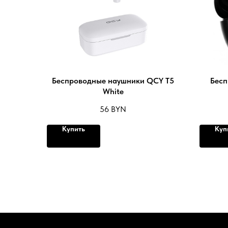
Беспроводные наушники QCY T5
Бесп
White
56
BYN
Купить
Куп