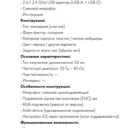
• 2-в-1 2.4 GHz USB-адаптер (USB-A + USB-C)
• Съёмный микрофон
• Инструкция
Конструкция:
• Тип: накладные (over-ear)
• Форм-фактор: складные
• Материал корпуса: пластик / мягкие амбушюры
• Цвет: чёрный / другие варианты
• Защита от влаги: нет (обычно нет)
Основные характеристики:
• Тип излучателя: динамический 50 мм
• Частотный диапазон: 20 Гц – 40 кГц
• Чувствительность: —
• Импеданс: —
Особенности конструкции:
• Микрофон: съёмный шумоподавляющий
• Подавление шумов при разговоре (ENC): да
• RGB-подсветка (зависит от версии)
• Multi-device (одновременное подключение)
• Настройки EQ через приложение (если поддерживается)
Функциональные возможности: