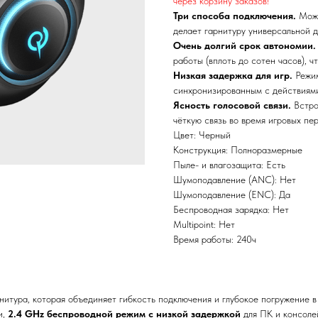
через корзину заказов!
Три способа подключения.
Можн
делает гарнитуру универсальной д
Очень долгий срок автономии.
работы (вплоть до сотен часов), ч
Низкая задержка для игр.
Режим
синхронизированным с действиями
Ясность голосовой связи.
Встро
чёткую связь во время игровых пе
Цвет: Черный
Конструкция: Полноразмерные
Пыле- и влагозащита: Есть
Шумоподавление (ANC): Нет
Шумоподавление (ENC): Да
Беспроводная зарядка: Нет
Multipoint: Нет
Время работы: 240ч
итура, которая объединяет гибкость подключения и глубокое погружение в
и,
2.4 GHz беспроводной режим с низкой задержкой
для ПК и консоле