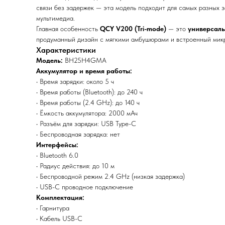
связи без задержек — эта модель подходит для самых разных за
мультимедиа.
Главная особенность
QCY V200 (Tri-mode)
— это
универсал
продуманный дизайн с мягкими амбушюрами и встроенный микр
Xарактеристики
Модель:
BH25H4GMA
Аккумулятор и время работы:
• Время зарядки: около 5 ч
• Время работы (Bluetooth): до 240 ч
• Время работы (2.4 GHz): до 140 ч
• Ёмкость аккумулятора: 2000 мАч
• Разъём для зарядки: USB Type-C
• Беспроводная зарядка: нет
Интерфейсы:
• Bluetooth 6.0
• Радиус действия: до 10 м
• Беспроводной режим 2.4 GHz (низкая задержка)
• USB-C проводное подключение
Комплектация:
• Гарнитура
• Кабель USB-C