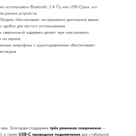
о использовать Bluetooth, 2.4 ГГц или USB-C/aux, что
ля разных устройств.
Модель обеспечивает экстремально длительное время
то удобно для частого использования.
 сверхнизкой задержки делает звук максимально
 на экране.
енные микрофоны с шумоподавлением обеспечивают
реговоров.
 звук. Благодаря поддержке
трёх режимов соединения
—
й, а также
USB-C проводное подключение
для стабильной