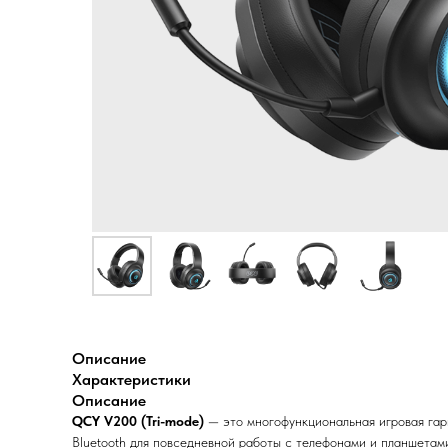
Описание
Xарактеристики
Описание
QCY V200 (Tri-mode)
— это многофункциональная игровая гарн
Bluetooth для повседневной работы с телефонами и планшетам