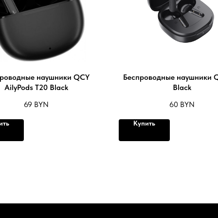
роводные наушники QCY
Беспроводные наушники Q
AilyPods T20 Black
Black
69
BYN
60
BYN
ить
Купить