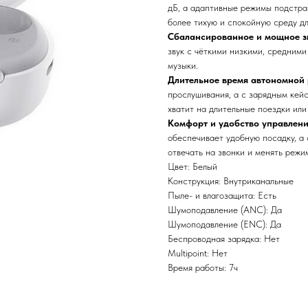
дБ, а адаптивные режимы подстра
более тихую и спокойную среду дл
Сбалансированное и мощное з
звук с чёткими низкими, средним
музыки.
Длительное время автономной 
прослушивания, а с зарядным кей
хватит на длительные поездки или
Комфорт и удобство управлени
обеспечивает удобную посадку, а 
отвечать на звонки и менять реж
Цвет: Белый
Конструкция: Внутриканальные
Пыле- и влагозащита: Есть
Шумоподавление (ANC): Да
Шумоподавление (ENC): Да
Беспроводная зарядка: Нет
Multipoint: Нет
Время работы: 7ч