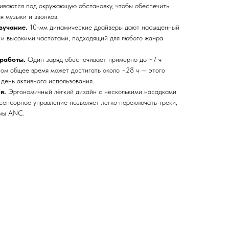
иваются под окружающую обстановку, чтобы обеспечить
я музыки и звонков.
вучание.
10-мм динамические драйверы дают насыщенный
и и высокими частотами, подходящий для любого жанра
работы.
Один заряд обеспечивает примерно до ~7 ч
сом общее время может достигать около ~28 ч — этого
 день активного использования.
я.
Эргономичный лёгкий дизайн с несколькими насадками
сенсорное управление позволяет легко переключать треки,
имы ANC.