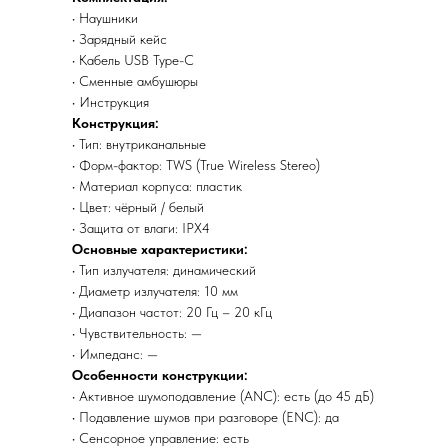
• Наушники
• Зарядный кейс
• Кабель USB Type-C
• Сменные амбушюры
• Инструкция
Конструкция:
• Тип: внутриканальные
• Форм-фактор: TWS (True Wireless Stereo)
• Материал корпуса: пластик
• Цвет: чёрный / белый
• Защита от влаги: IPX4
Основные характеристики:
• Тип излучателя: динамический
• Диаметр излучателя: 10 мм
• Диапазон частот: 20 Гц – 20 кГц
• Чувствительность: —
• Импеданс: —
Особенности конструкции:
• Активное шумоподавление (ANC): есть (до 45 дБ)
• Подавление шумов при разговоре (ENC): да
• Сенсорное управление: есть