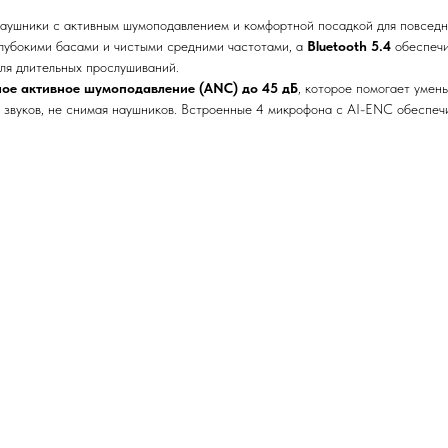
аушники с активным шумоподавлением и комфортной посадкой для повсед
глубокими басами и чистыми средними частотами, а
Bluetooth 5.4
обеспечи
ля длительных прослушиваний.
ое активное шумоподавление (ANC) до 45 дБ
, которое помогает умень
 звуков, не снимая наушников. Встроенные 4 микрофона с AI-ENC обеспечи