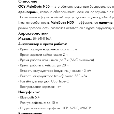
Описание
QCY MeloBuds N30
— это сбалансированные беспроводные н
драйверами
, которые обеспечивают насыщенное звучание с 
Эргономичная форма и лёгкий корпус делают модель удобной д
Главная особенность
MeloBuds N30
— эффективное
адаптивн
режим прозрачности позволяет оставаться в курсе окружающих
Xарактеристики
Модель:
BH24HT16A
Аккумулятор и время работы:
• Время зарядки наушников: около 1,5 ч
• Время зарядки кейса: около 2 ч
• Время работы наушников: до 7 ч (ANC выключен)
• Время работы с кейсом: до 28 ч
• Ёмкость аккумулятора (наушники): около 43 мАч
• Ёмкость аккумулятора (кейс): около 380 мАч
• Разъём для зарядки: USB Type-C
• Беспроводная зарядка: нет
Интерфейсы:
• Bluetooth 5.4
• Радиус действия: до 10 м
• Поддерживаемые профили: HFP, A2DP, AVRCP
Комплектация: