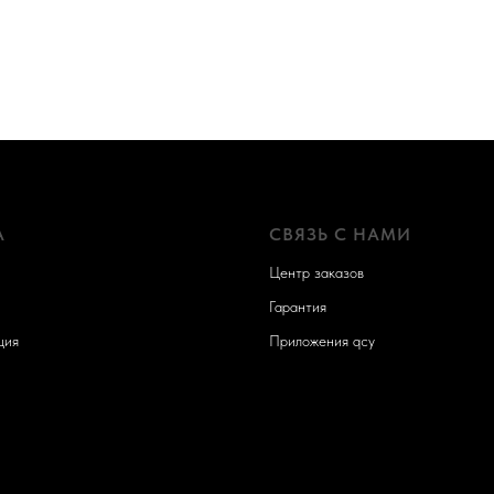
А
СВЯЗЬ С НАМИ
Центр заказов
Гарантия
ция
Приложения qcy