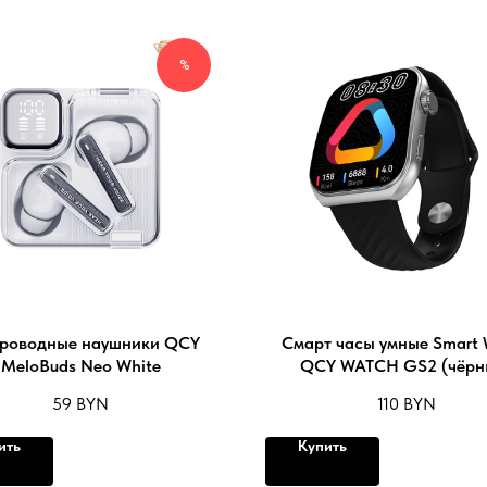
%
роводные наушники QCY
Смарт часы умные Smart 
MeloBuds Neo White
QCY WATCH GS2 (чёрн
59
BYN
110
BYN
ить
Купить