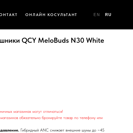
ОНТАКТ
ОНЛАЙН КОСУЛЬТАНТ
EN
RU
шники QCY MeloBuds N30 White
ничных магазинах могут отличаться!
магазинов обязательно бронируйте товар по телефону или
давление.
Гибридный ANC снижает внешние шумы до ~45