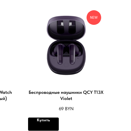
NEW
Watch
Беспроводные наушники QCY T13X
ый)
Violet
69
BYN
Купить