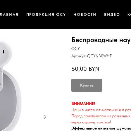
ГЛАВНАЯ
ПРОДУКЦИЯ QCY
НОВОСТИ
ВИДЕО
К
Беспроводные нау
QCY
Артикул:
QCYN30WHT
60,00
BYN
Купить
ВНИМАНИЕ!
Цены в интернет-магазине и в роз
Перед самовывозом из розничных 
через корзину заказов!
Эффективное активное шумопо