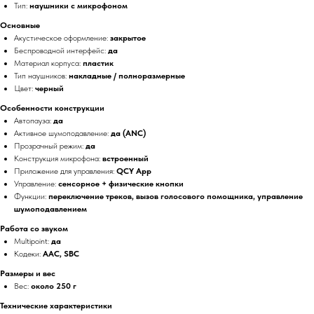
Тип:
наушники с микрофоном
Основные
И
Акустическое оформление:
закрытое
Беспроводной интерфейс:
да
Материал корпуса:
пластик
Тип наушников:
накладные / полноразмерные
Цвет:
черный
Особенности конструкции
Автопауза:
да
Активное шумоподавление:
да (ANC)
Прозрачный режим:
да
Конструкция микрофона:
встроенный
Приложение для управления:
QCY App
Управление:
сенсорное + физические кнопки
Функции:
переключение треков, вызов голосового помощника, управление
шумоподавлением
Работа со звуком
Multipoint:
да
Кодеки:
AAC, SBC
Размеры и вес
Вес:
около 250 г
Технические характеристики