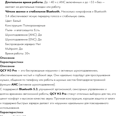
Длительное время работы.
До ~40 ч с ANC включённым и до ~55 ч без —
хватает на длительные поездки или работу.
Чёткие звонки и стабильное Bluetooth.
Несколько микрофонов и Bluetooth
5.4 обеспечивают ясную передачу голоса и стабильную связь.
Цвет: Белый
ЦИЯ
Конструкция: Полноразмерные
Пыле- и влагозащита: Есть
Шумоподавление (ANC): Да
Шумоподавление (ENC): Да
Беспроводная зарядка: Нет
Multipoint: Да
Время работы: 30ч
Описание
Xарактеристики
Описание
QCY H3 Pro
— это беспроводные наушники с активным шумоподавлением,
обеспечивающие чистый и глубокий звук. Они идеально подойдут для прослушивания
музыки, общения по телефону или работы в шумных местах благодаря встроенной
функции
ANC
(активное шумоподавление).
С поддержкой
Bluetooth 5.3
, улучшенной эргономикой, сенсорным управлением и
долгим временем автономной работы,
QCY H3 Pro
станут отличным выбором для тех, кто
ценит комфорт и высокое качество звука. Прочная конструкция, хорошая защита от влаги
и поддержка быстрых зарядок делают эти наушники идеальными для повседневного
использования.
Xарактеристики