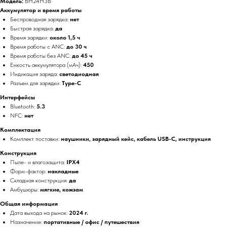
Модель:
BH24H3B
Аккумулятор и время работы
Беспроводная зарядка:
нет
Быстрая зарядка:
да
Время зарядки:
около 1,5 ч
Время работы с ANC:
до 30 ч
Время работы без ANC:
до 45 ч
Емкость аккумулятора (мАч):
450
Индикация заряда:
светодиодная
Разъем для зарядки:
Type-C
Интерфейсы
Bluetooth:
5.3
NFC:
нет
Комплектация
Комплект поставки:
наушники, зарядный кейс, кабель USB-C, инструкция
Конструкция
Пыле- и влагозащита:
IPX4
Форм-фактор:
накладные
Складная конструкция:
да
Амбушюры:
мягкие, кожзам
Общая информация
Дата выхода на рынок:
2024 г.
Назначение:
портативные / офис / путешествия