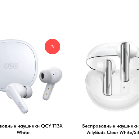
%
водные наушники QCY T13X
Беспроводные наушник
White
AilyBuds Clear White/Sil