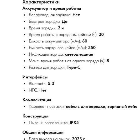
Xарактеристики
Аккумулятор и время работы
Беспроводная зарядка:
Нет
Быстрая зарядка:
Да
Время зарядки:
2 ч
Время работы с зарядным кейсом (ч):
30
Емкость аккумулятора (мАч):
60
Емкость зарядного кейса (мАч):
350
Индикация заряда:
светодиодная
Макс. время работы от одного заряда (ч):
8
Разъем для зарядки:
Type-C
Интерфейсы
Bluetooth:
5.3
NFC:
Нет
Комплектация
Комплект поставки:
кабель для зарядки, зарядный кейс
Конструкция
Пыле- и влагозащита:
IPX5
Общая информация
Дата выхода на рынок:
2023 г.