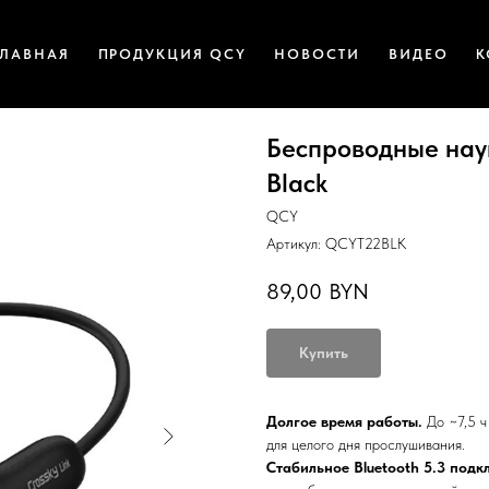
ГЛАВНАЯ
ПРОДУКЦИЯ QCY
НОВОСТИ
ВИДЕО
К
Беспроводные науш
Black
QCY
Артикул:
QCYT22BLK
89,00
BYN
Купить
Долгое время работы.
До ~7,5 ч
для целого дня прослушивания.
Стабильное Bluetooth 5.3 подк