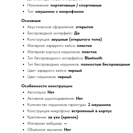
Назначение:
портативные / спортивные
Тип:
наушники с микрофоном
Основные
Акустическое оформление:
открытое
Беспроводной интерфейс:
Да
Конструкция:
заушные (открытого типа)
Материал зарядного кейса:
пластик
Материал корпуса наушников:
пластик
Тип беспроводного интерфейса:
Bluetooth
Тип беспроводных наушников:
полностью беспроводные
Цвет зарядного кейса:
черный
Цвет наушников:
черный
Особенности конструкции
Автопауза:
Нет
Активное шумоподавление:
Нет
Количество наушников гарнитуры:
2 наушника
Конструкция микрофона:
встроенный в корпус
Крепление:
за ухо (крючок)
Материал амбушюр:
—
Объёмное звучание:
Нет