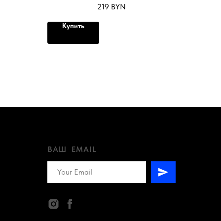
219
BYN
Купить
ВАШ EMAIL