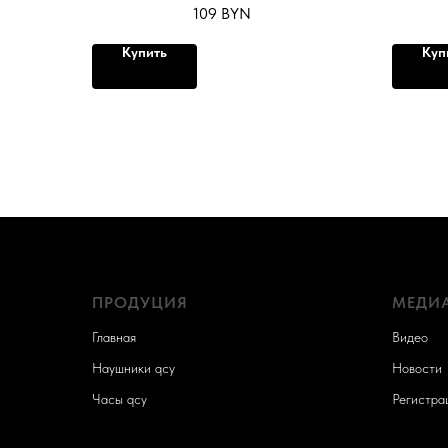
109
BYN
Купить
Куп
ПРОДУЦИЯ
МЕДИ
Главная
Видео
Наушники qcy
Новости
Часы qcy
Регистра