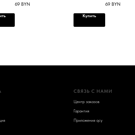
69
BYN
69
BYN
ить
Купить
А
СВЯЗЬ С НАМИ
Центр заказов
Гарантия
ция
Приложения qcy