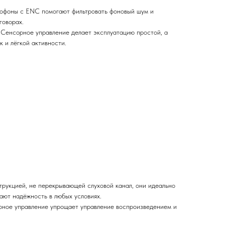
офоны с ENC помогают фильтровать фоновый шум и
говорах.
Сенсорное управление делает эксплуатацию простой, а
к и лёгкой активности.
трукцией, не перекрывающей слуховой канал, они идеально
ют надёжность в любых условиях.
рное управление упрощает управление воспроизведением и