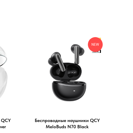
NEW
и QCY
Беспроводные наушники QCY
ver
MeloBuds N70 Black