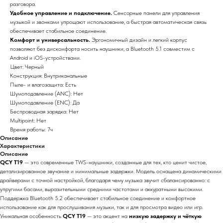
разговора.
Удобное управление и подключение.
Сенсорные панели для управления
музыкой и звонками упрощают использование, а быстрая автоматическая связь
обеспечивает стабильное соединение.
Комфорт и универсальность.
Эргономичный дизайн и легкий корпус
ЦИЯ
позволяют без дискомфорта носить наушники, а Bluetooth 5.1 совместим с
Android и iOS-устройствами.
Цвет: Черный
Конструкция: Внутриканальные
Пыле- и влагозащита: Есть
Шумоподавление (ANC): Нет
Шумоподавление (ENC): Да
Беспроводная зарядка: Нет
Multipoint: Нет
Время работы: 7ч
Описание
Xарактеристики
Описание
QCY T19
— это современные TWS-наушники, созданные для тех, кто ценит чистое,
детализированное звучание и минимальные задержки. Модель оснащена динамическими
драйверами с точной настройкой, благодаря чему музыка звучит сбалансированно: с
упругими басами, выразительными средними частотами и аккуратными высокими.
Поддержка Bluetooth 5.2 обеспечивает стабильное соединение и комфортное
использование как для прослушивания музыки, так и для просмотра видео или игр.
Уникальная особенность
QCY T19
— это акцент на
низкую задержку и чёткую