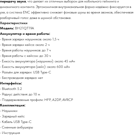
передачу звука
, что делает их отличным выбором для мобильного гейминга и
динамичного контента. Эргономичная внутриканальная форма надёжно фиксируется в
ухе, а система ENC эффективно снижает фоновые шумы во время звонков, обеспечивая
разборчивый голос даже в шумной обстановке.
Xарактеристики
Модель:
BH21QT19A
Аккумулятор и время работы:
• Время зарядки наушников: около 1,5 ч
• Время зарядки кейса: около 2 ч
• Время работы наушников: до 7 ч
• Время работы с кейсом: до 30 ч
• Ёмкость аккумулятора (наушники): около 45 мАч
• Ёмкость аккумулятора (кейс): около 600 мАч
• Разъём для зарядки: USB Type-C
• Беспроводная зарядка: нет
Интерфейсы:
• Bluetooth 5.2
• Радиус действия: до 10 м
• Поддерживаемые профили: HFP, A2DP, AVRCP
Комплектация:
• Наушники
• Зарядный кейс
• Кабель USB Type-C
• Сменные амбушюры
• Инструкция