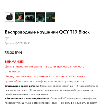
Я
Беспроводные наушники QCY T19 Black
QCY
Артикул:
QCYT19BLK
55,00
BYN
ВНИМАНИЕ!
Цены в интернет-магазине и в розничных магазинах могут
отличаться!
Перед самовывозом из розничных магазинов обязательно
бронируйте товар по телефону или через корзину заказов!
Длительное время работы.
Наушники обеспечивают до ~7,5 часов работы от
одного заряда и до ~30 часов в соединении с зарядным кейсом — хватит на
целый день активного использования.
Чёткие звонки и шумоподавление.
Система ENC и несколько микрофонов
позволяют улучшить качество голосовой связи и снизить фоновый шум во время