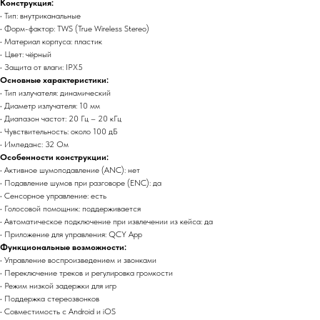
Конструкция:
• Тип: внутриканальные
• Форм-фактор: TWS (True Wireless Stereo)
• Материал корпуса: пластик
И
• Цвет: чёрный
• Защита от влаги: IPX5
Основные характеристики:
• Тип излучателя: динамический
• Диаметр излучателя: 10 мм
• Диапазон частот: 20 Гц – 20 кГц
• Чувствительность: около 100 дБ
• Импеданс: 32 Ом
Особенности конструкции:
• Активное шумоподавление (ANC): нет
• Подавление шумов при разговоре (ENC): да
• Сенсорное управление: есть
• Голосовой помощник: поддерживается
• Автоматическое подключение при извлечении из кейса: да
• Приложение для управления: QCY App
Функциональные возможности:
• Управление воспроизведением и звонками
• Переключение треков и регулировка громкости
• Режим низкой задержки для игр
• Поддержка стереозвонков
• Совместимость с Android и iOS